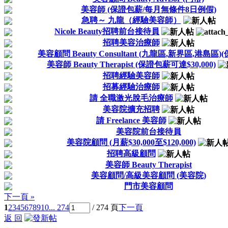
美容師 (保證包薪/每月無條件8日例假)
急聘～ 九龍（經驗美容師）
Nicole Beauty招聘前台接待員
招聘美容治療師
美容顧問 Beauty Consultant (九龍區,新界區,港島區)
美容師 Beauty Therapist (保證包薪可達$30,000)
招聘經驗美容師
招募經驗治療師
請 全職激光脫毛治療師
美容院擴充招聘
請 Freelance 美容師
美容院前台接待員
美容院顧問 (月薪$30,000至$120,000)
招聘高級顧問
美容師 Beauty Therapist
美容顧問/高級美容顧問 (美容院)
門市美容顧問
下一頁 »
1
2
3
4
5
6
7
8
9
10
... 274
/ 274 頁
下一頁
返 回