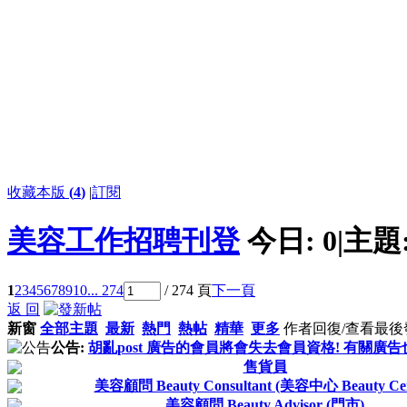
收藏本版
(
4
)
|
訂閱
美容工作招聘刊登
今日:
0
|
主題
1
2
3
4
5
6
7
8
9
10
... 274
/ 274 頁
下一頁
返 回
新窗
全部主題
最新
熱門
熱帖
精華
更多
作者
回復/查看
最後
公告:
胡亂post 廣告的會員將會失去會員資格! 有關廣告
售貨員
美容顧問 Beauty Consultant (美容中心 Beauty Cen
美容顧問 Beauty Advisor (門市)