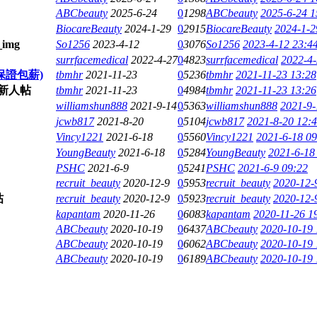
ABCbeauty
2025-6-24
0
1298
ABCbeauty
2025-6-24 1
BiocareBeauty
2024-1-29
0
2915
BiocareBeauty
2024-1-2
So1256
2023-4-12
0
3076
So1256
2023-4-12 23:4
surrfacemedical
2022-4-27
0
4823
surrfacemedical
2022-4-
(保證包薪)
tbmhr
2021-11-23
0
5236
tbmhr
2021-11-23 13:28
tbmhr
2021-11-23
0
4984
tbmhr
2021-11-23 13:26
williamshun888
2021-9-14
0
5363
williamshun888
2021-9-
jcwb817
2021-8-20
0
5104
jcwb817
2021-8-20 12:
Vincy1221
2021-6-18
0
5560
Vincy1221
2021-6-18 09
YoungBeauty
2021-6-18
0
5284
YoungBeauty
2021-6-18
PSHC
2021-6-9
0
5241
PSHC
2021-6-9 09:22
recruit_beauty
2020-12-9
0
5953
recruit_beauty
2020-12-
recruit_beauty
2020-12-9
0
5923
recruit_beauty
2020-12-
kapantam
2020-11-26
0
6083
kapantam
2020-11-26 1
ABCbeauty
2020-10-19
0
6437
ABCbeauty
2020-10-19 
ABCbeauty
2020-10-19
0
6062
ABCbeauty
2020-10-19 
ABCbeauty
2020-10-19
0
6189
ABCbeauty
2020-10-19 