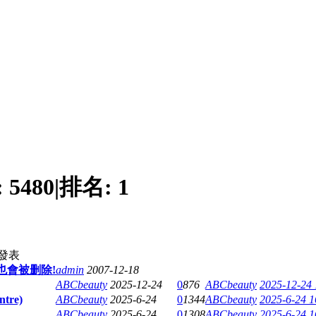
:
5480
|
排名:
1
發表
也會被删除!
admin
2007-12-18
ABCbeauty
2025-12-24
0
876
ABCbeauty
2025-12-24 
tre)
ABCbeauty
2025-6-24
0
1344
ABCbeauty
2025-6-24 1
ABCbeauty
2025-6-24
0
1308
ABCbeauty
2025-6-24 1