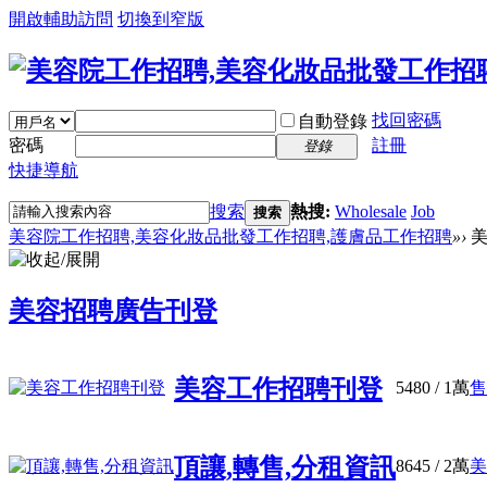
開啟輔助訪問
切換到窄版
找回密碼
自動登錄
密碼
註冊
登錄
快捷導航
搜索
熱搜:
Wholesale
Job
搜索
美容院工作招聘,美容化妝品批發工作招聘,護膚品工作招聘
»
›
美
美容招聘廣告刊登
美容工作招聘刊登
5480
/
1萬
售
頂讓,轉售,分租資訊
8645
/
2萬
美