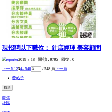
現招聘以下職位： 針店經理 美容顧問
reporter
2019-8-18 - 閱\讀 : 9795 - 回復 : 0
上一頁
1
2
3
4
.. 548
/ 548 頁
下一頁
發帖子
取消
聚焦
社區