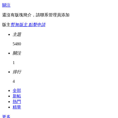
關注
還沒有版塊簡介，請聯系管理員添加
版主
暫無版主 點擊申請
主題
5480
關注
1
排行
4
全部
新帖
熱門
精華
更多