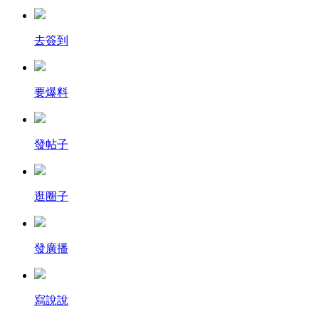
去簽到
要爆料
發帖子
逛圈子
發廣播
寫說說