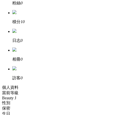
粉絲
0
積分
10
日志
0
相冊
0
訪客
0
個人資料
當前等級
Beauty J
性別
保密
生日