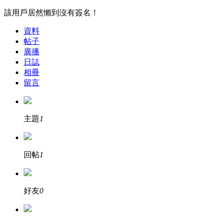
該用戶居然懶到沒有簽名！
資料
帖子
廣播
日誌
相冊
留言
主題
1
回帖
1
好友
0