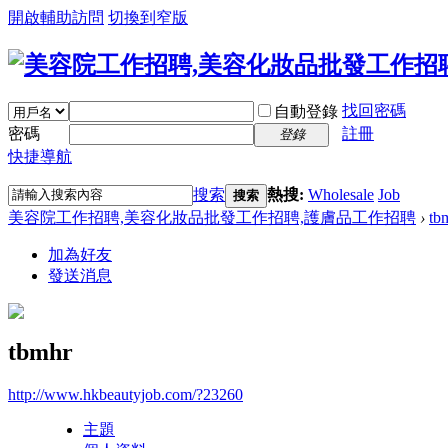
開啟輔助訪問
切換到窄版
找回密碼
自動登錄
密碼
註冊
登錄
快捷導航
搜索
熱搜:
Wholesale
Job
搜索
美容院工作招聘,美容化妝品批發工作招聘,護膚品工作招聘
›
tb
加為好友
發送消息
tbmhr
http://www.hkbeautyjob.com/?23260
主題