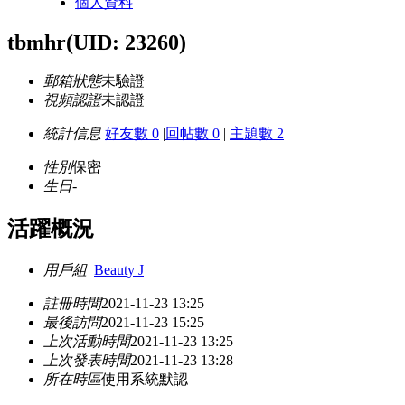
個人資料
tbmhr
(UID: 23260)
郵箱狀態
未驗證
視頻認證
未認證
統計信息
好友數 0
|
回帖數 0
|
主題數 2
性別
保密
生日
-
活躍概況
用戶組
Beauty J
註冊時間
2021-11-23 13:25
最後訪問
2021-11-23 15:25
上次活動時間
2021-11-23 13:25
上次發表時間
2021-11-23 13:28
所在時區
使用系統默認