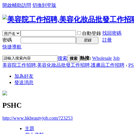
開啟輔助訪問
切換到窄版
找回密碼
自動登錄
密碼
註冊
登錄
快捷導航
搜索
熱搜:
Wholesale
Job
搜索
美容院工作招聘,美容化妝品批發工作招聘,護膚品工作招聘
›
P
加為好友
發送消息
PSHC
http://www.hkbeautyjob.com/?23253
主題